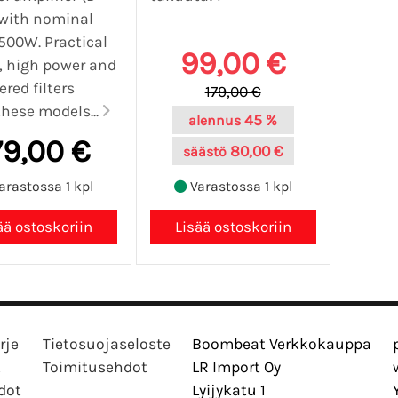
 with nominal
500W. Practical
99,00 €
, high power and
red filters
179,00 €
hese models...
45 %
alennus
79,00 €
80,00 €
säästö
arastossa 1 kpl
Varastossa 1 kpl
rje
Tietosuojaseloste
Boombeat Verkkokauppa
t
Toimitusehdot
LR Import Oy
dot
Lyijykatu 1