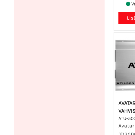
Va
AVATAR
VAHVI
ATU-500
Avatar 
channe