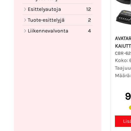
Esittelyautoja
12
Tuote-esittelyjä
2
Liikennevalvonta
4
AVATA
KAIUT
CBR-62
Koko: 6
Taajuu
Määrä: 
9