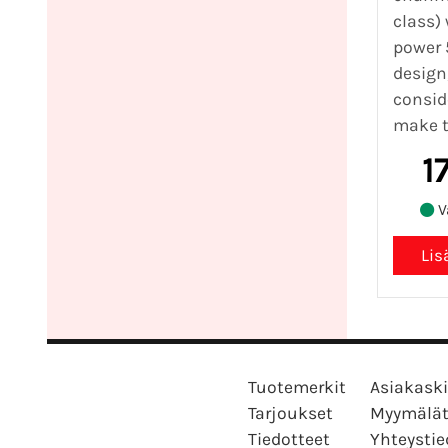
class)
power 
design
conside
make t
1
V
Tuotemerkit
Asiakaski
Tarjoukset
Myymälä
Tiedotteet
Yhteystie