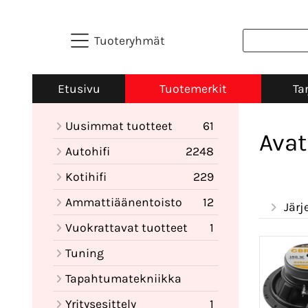
Tuoteryhmät
Etusivu
Tuotemerkit
Ta
Uusimmat tuotteet
61
Avat
Autohifi
2248
Kotihifi
229
Ammattiäänentoisto
12
Järj
Vuokrattavat tuotteet
1
Tuning
Tapahtumatekniikka
Yritysesittely
1