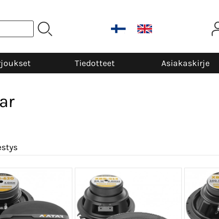
rjoukset
Tiedotteet
Asiakaskirje
ar
estys