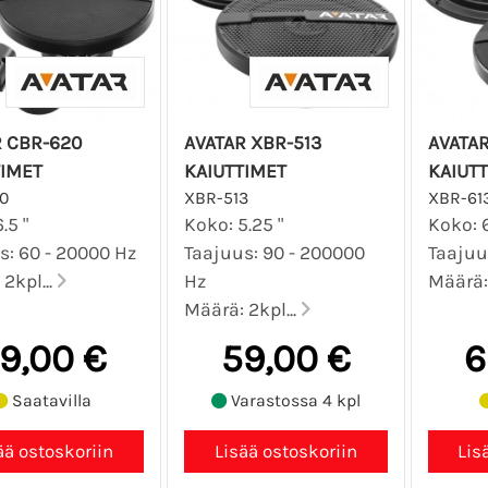
R CBR-620
AVATAR XBR-513
AVATAR
TIMET
KAIUTTIMET
KAIUT
0
XBR-513
XBR-61
.5 "
Koko: 5.25 "
Koko: 6
s: 60 - 20000 Hz
Taajuus: 90 - 200000
Taajuu
2kpl...
Hz
Määrä: 
Määrä: 2kpl...
9,00 €
59,00 €
6
Saatavilla
Varastossa 4 kpl