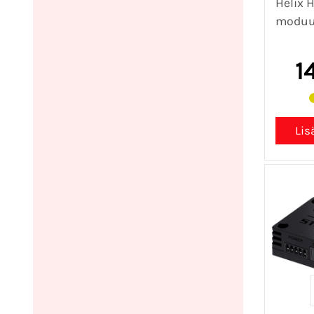
Helix 
moduul
1