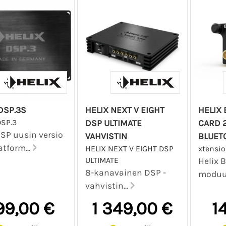
DSP.3S
HELIX NEXT V EIGHT
HELIX
DSP.3
DSP ULTIMATE
CARD 2
DSP uusin versio
VAHVISTIN
BLUET
atform...
HELIX NEXT V EIGHT DSP
xtensio
ULTIMATE
Helix 
8-kanavainen DSP -
moduuli
vahvistin...
99,00 €
1 349,00 €
1