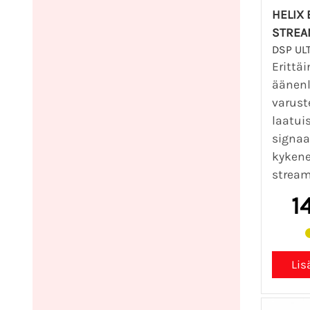
HELIX 
STREA
DSP UL
Erittäi
äänenl
varust
laatui
signaa
kykene
stream
1