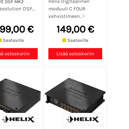
Helix Digitaalinen
VE DSP MK2
esolution DSP...
moduuli C FOUR
vahvistimeen.
499,00 €
149,00 €
Saatavilla
Saatavilla