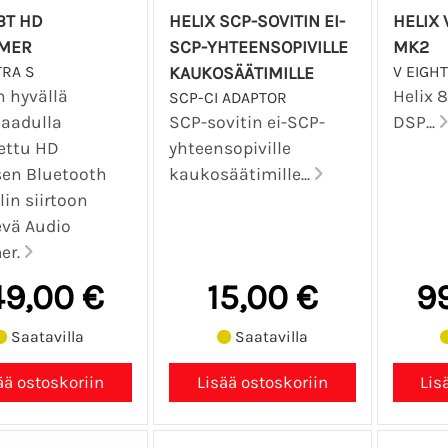
BT HD
HELIX SCP-SOVITIN EI-
HELIX 
MER
SCP-YHTEENSOPIVILLE
MK2
TRA S
V EIGH
KAUKOSÄÄTIMILLE
n hyvällä
Helix 
SCP-CI ADAPTOR
aadulla
SCP-sovitin ei-SCP-
DSP...
ettu HD
yhteensopiville
sen Bluetooth
kaukosäätimille...
lin siirtoon
vä Audio
er.
49,00 €
15,00 €
9
Saatavilla
Saatavilla