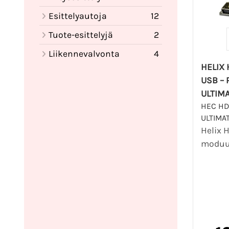
Esittelyautoja
12
Tuote-esittelyjä
2
Liikennevalvonta
4
HELIX
USB – 
ULTIM
HEC HD
ULTIMA
Helix 
moduul