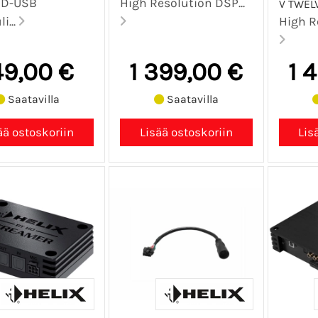
HD-USB
High Resolution DSP...
V TWEL
i...
High R
49,00 €
1 399,00 €
1 
Saatavilla
Saatavilla