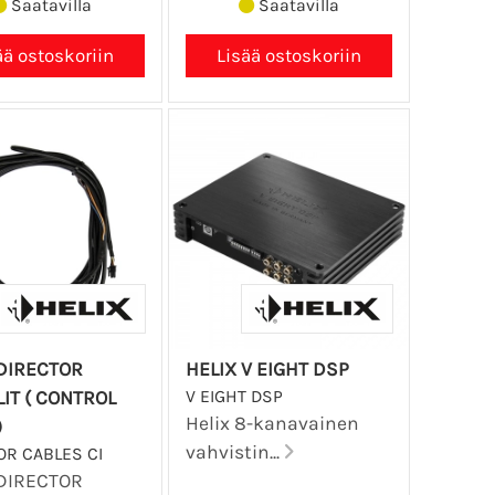
Saatavilla
Saatavilla
 DIRECTOR
HELIX V EIGHT DSP
V EIGHT DSP
IT ( CONTROL
Helix 8-kanavainen
)
vahvistin...
OR CABLES CI
 DIRECTOR