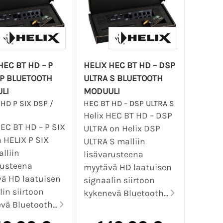
HEC BT HD – P
HELIX HEC BT HD – DSP
SP BLUETOOTH
ULTRA S BLUETOOTH
LI
MODUULI
HD P SIX DSP /
HEC BT HD – DSP ULTRA S
Helix HEC BT HD – DSP
HEC BT HD – P SIX
ULTRA on Helix DSP
 HELIX P SIX
ULTRA S malliin
lliin
lisävarusteena
rusteena
myytävä HD laatuisen
ä HD laatuisen
signaalin siirtoon
lin siirtoon
kykenevä Bluetooth...
vä Bluetooth...