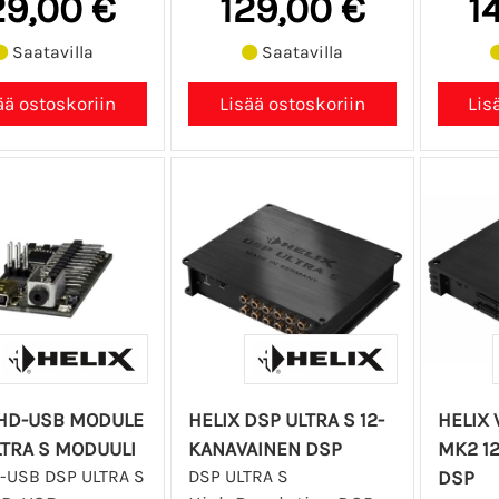
29,00 €
129,00 €
1
Saatavilla
Saatavilla
 HD-USB MODULE
HELIX DSP ULTRA S 12-
HELIX 
LTRA S MODUULI
KANAVAINEN DSP
MK2 1
-USB DSP ULTRA S
DSP ULTRA S
DSP