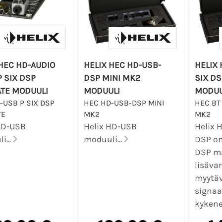
 HEC HD-AUDIO
HELIX HEC HD-USB-
HELIX 
P SIX DSP
DSP MINI MK2
SIX D
ATE MODUULI
MODUULI
MODUU
-USB P SIX DSP
HEC HD-USB-DSP MINI
HEC BT 
TE
MK2
MK2
HD-USB
Helix HD-USB
Helix 
i...
moduuli...
DSP on
DSP ma
lisäva
myytäv
signaa
kykene