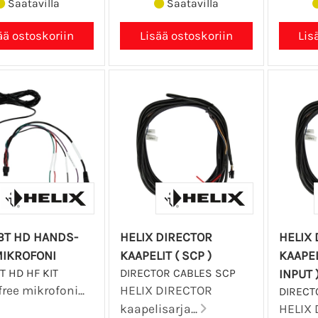
Saatavilla
Saatavilla
BT HD HANDS-
HELIX DIRECTOR
HELIX
MIKROFONI
KAAPELIT ( SCP )
KAAPEL
T HD HF KIT
DIRECTOR CABLES SCP
INPUT 
ree mikrofoni...
HELIX DIRECTOR
DIRECT
kaapelisarja...
HELIX