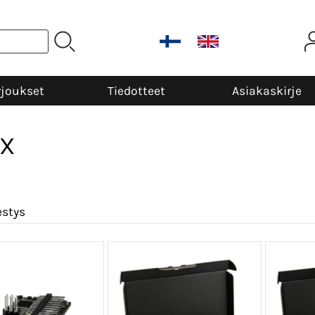
rjoukset
Tiedotteet
Asiakaskirje
IX
estys