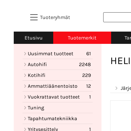
Tuoteryhmät
Etusivu
Tuotemerkit
Ta
Uusimmat tuotteet
61
HEL
Autohifi
2248
Kotihifi
229
Ammattiäänentoisto
12
Järj
Vuokrattavat tuotteet
1
Tuning
Tapahtumatekniikka
Yritysesittely
1