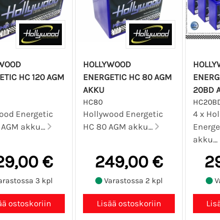
WOOD
HOLLYWOOD
HOLLY
ETIC HC 120 AGM
ENERGETIC HC 80 AGM
ENERGE
AKKU
20BD 
HC80
HC20B
ood Energetic
Hollywood Energetic
4 x Ho
 AGM akku...
HC 80 AGM akku...
Energe
akku...
29,00 €
249,00 €
2
rastossa 3 kpl
Varastossa 2 kpl
V