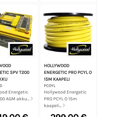
WOOD
HOLLYWOOD
ETIC SPV T200
ENERGETIC PRO PCYL O
KKU
15M KAAPELI
0
PC0YL
ood Energetic
Hollywood Energetic
00 AGM akku...
PRO PCYL O 15m
kaapeli...