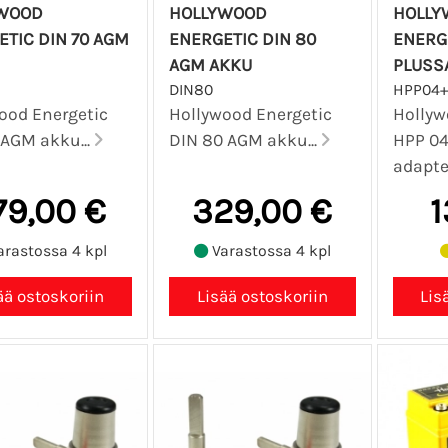
WOOD
HOLLYWOOD
HOLLY
ETIC DIN 70 AGM
ENERGETIC DIN 80
ENERG
AGM AKKU
PLUSS
DIN80
HPP04+
ood Energetic
Hollywood Energetic
Hollyw
 AGM akku...
DIN 80 AGM akku...
HPP 04
adapter
79,00 €
329,00 €
1
rastossa 4 kpl
Varastossa 4 kpl