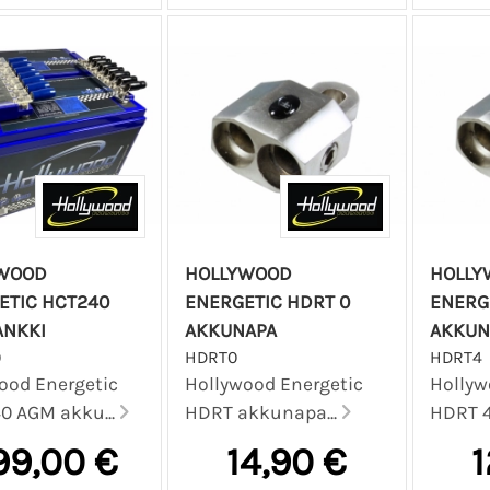
WOOD
HOLLYWOOD
HOLLY
ETIC HCT240
ENERGETIC HDRT 0
ENERG
ANKKI
AKKUNAPA
AKKUN
0
HDRT0
HDRT4
ood Energetic
Hollywood Energetic
Hollyw
0 AGM akku...
HDRT akkunapa...
HDRT 4
99,00 €
14,90 €
1