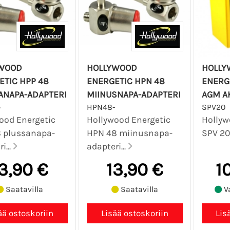
WOOD
HOLLYWOOD
HOLLY
ETIC HPP 48
ENERGETIC HPN 48
ENERGE
ANAPA-ADAPTERI
MIINUSNAPA-ADAPTERI
AGM A
+
HPN48-
SPV20
ood Energetic
Hollywood Energetic
Hollyw
 plussanapa-
HPN 48 miinusnapa-
SPV 20
i...
adapteri...
3,90 €
13,90 €
1
Saatavilla
Saatavilla
Va