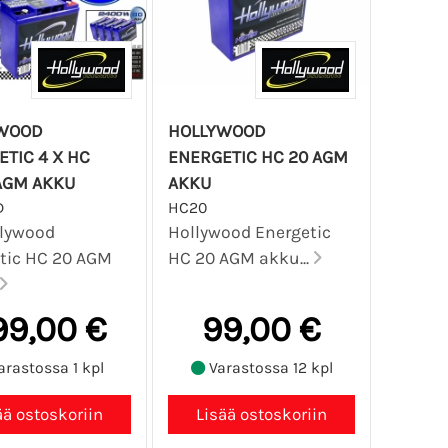
WOOD
HOLLYWOOD
TIC 4 X HC
ENERGETIC HC 20 AGM
AGM AKKU
AKKU
D
HC20
llywood
Hollywood Energetic
tic HC 20 AGM
HC 20 AGM akku...
99,00 €
99,00 €
arastossa 1 kpl
Varastossa 12 kpl