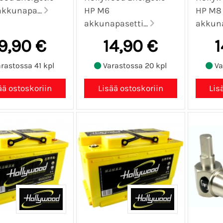
kkunapa...
HP M6
HP M8
akkunapasetti...
akkuna
9,90 €
14,90 €
1
rastossa 41 kpl
Varastossa 20 kpl
Va