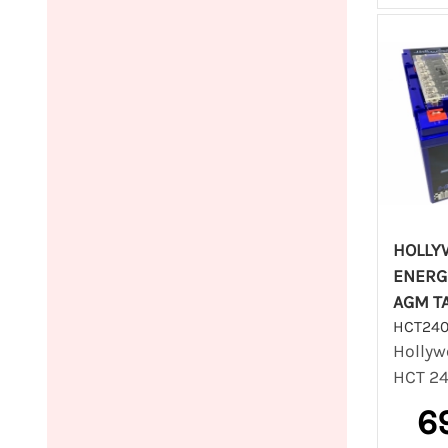
HOLLY
ENERG
AGM T
HCT24
Hollyw
HCT 24
6