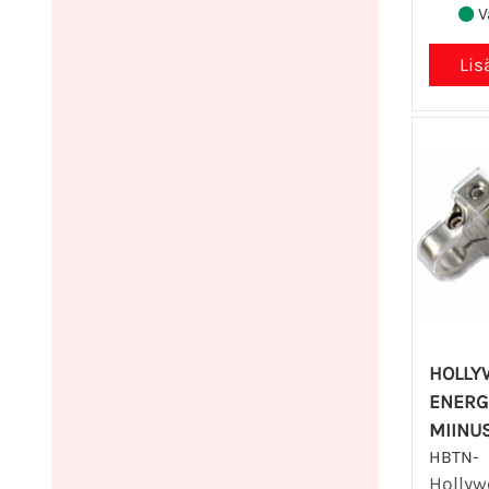
V
HOLLY
ENERG
MIINU
HBTN-
Hollyw