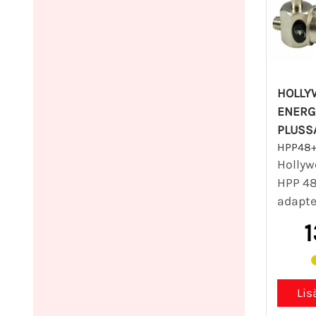
HOLLY
ENERG
PLUSS
HPP48
Hollyw
HPP 48
adapter
1