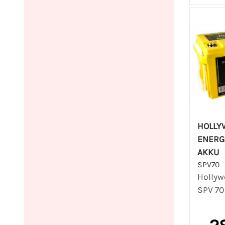
HOLLY
ENERG
AKKU
SPV70
Hollyw
SPV 70