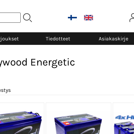
rjoukset
Tiedotteet
Asiakaskirje
ywood Energetic
estys