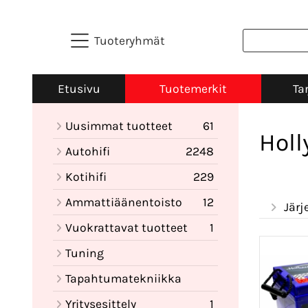
Tuoteryhmät
Etusivu
Tuotemerkit
Ta
Uusimmat tuotteet
61
Holl
Autohifi
2248
Kotihifi
229
Ammattiäänentoisto
12
Järj
Vuokrattavat tuotteet
1
Tuning
Tapahtumatekniikka
Yritysesittely
1