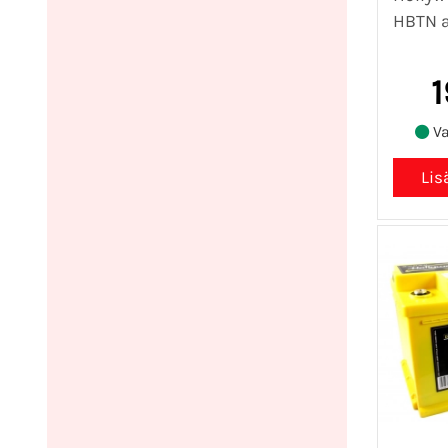
HBTN a
1
Va