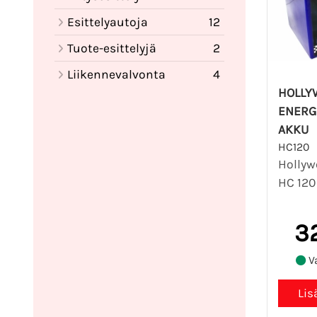
Esittelyautoja
12
Tuote-esittelyjä
2
Liikennevalvonta
4
HOLLY
ENERG
AKKU
HC120
Hollyw
HC 120
3
Va