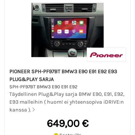
PIONEER SPH-PF97BT BMW3 E90 E91 E92 E93
PLUG&PLAY SARJA
SPH-PF97BT BMW3 E90 E91 E92
Täydellinen Plug&Play sarja BMW E90, E91, E92,
E93 malleihin ( huom! ei yhteensopiva iDRIVE:n
kanssa ).
649,00 €