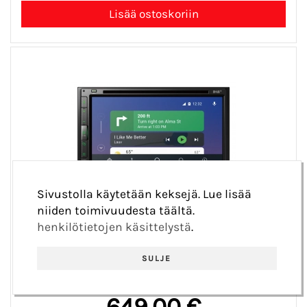
Sivustolla käytetään keksejä. Lue lisää
niiden toimivuudesta täältä.
PIONEER AVH-Z5200DAB 2-DIN
henkilötietojen käsittelystä
.
MULTIMEDIASOITIN
AVH-Z5200DAB
SULJE
Pioneer 2-Din-multimediasoitin.
649,00 €